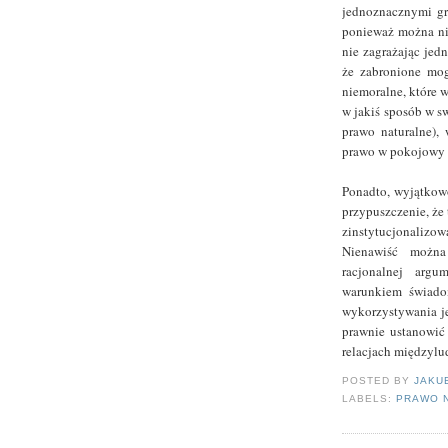
jednoznacznymi gr
ponieważ można nie
nie zagrażając jedn
że zabronione mog
niemoralne, które 
w jakiś sposób w sw
prawo naturalne),
prawo w pokojowy s
Ponadto, wyjątkow
przypuszczenie, że
zinstytucjonalizow
Nienawiść można
racjonalnej argu
warunkiem świado
wykorzystywania je
prawnie ustanowić
relacjach międzylu
POSTED BY
JAKU
LABELS:
PRAWO 