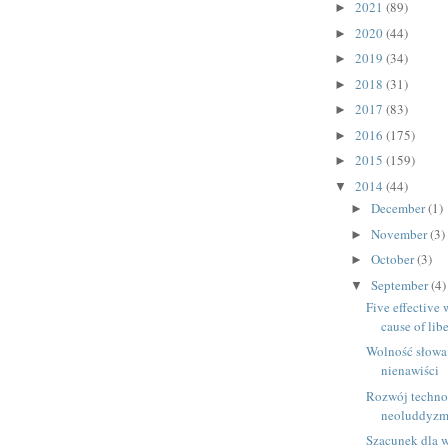
2021
(89)
►
2020
(44)
►
2019
(34)
►
2018
(31)
►
2017
(83)
►
2016
(175)
►
2015
(159)
►
2014
(44)
▼
December
(1)
►
November
(3)
►
October
(3)
►
September
(4)
▼
Five effective
cause of lib
Wolność słowa
nienawiści
Rozwój techno
neoluddyzm 
Szacunek dla w