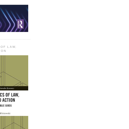
 OF LAW,
ION