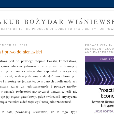
AKUB BOŻYDAR WIŚNIEWS
VILIZATION IS THE PROCESS OF SUBSTITUTING LIBERTY FOR POW
EMBER 16, 2014
PROACTIVITY IN
BETWEEN RESO
 i prawo do nienawiści
AND ENTREPREN
słowa jest do pewnego stopnia kwestią kontekstową.
czyimś adresem jednoznacznie i poważnie brzmiącej
że być uznane za wiarygodną zapowiedź rzeczywistej
ym za coś, co daje podstawę do działań samoobronnych.
 i nieostrą jest jednak to, co w danych okolicznościach
można uznać za jednoznaczność i powagę groźby.
w ramach twórczości artystycznej znacznie, jeśli nie
kuje jej ciężar gatunkowy, gdyż twórczość artystyczna
orą, a metafora z definicji wyklucza jednoznaczność.
 z całą pewnością stwierdzić, że z tego typu