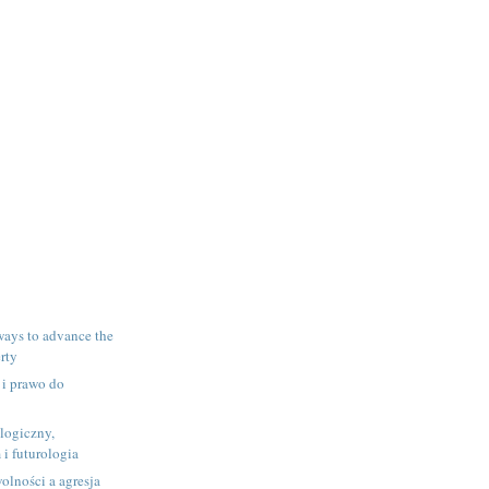
 ways to advance the
erty
 i prawo do
logiczny,
i futurologia
olności a agresja