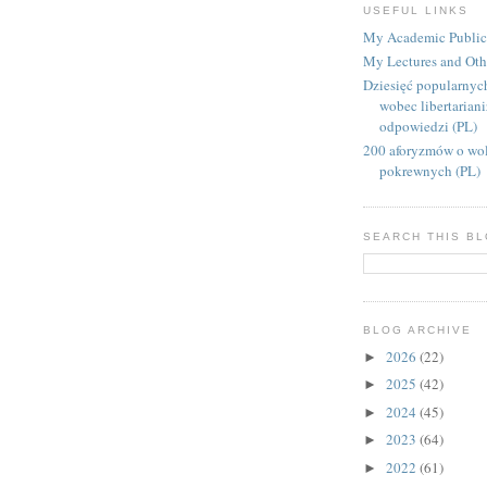
USEFUL LINKS
My Academic Public
My Lectures and Oth
Dziesięć popularnyc
wobec libertarian
odpowiedzi (PL)
200 aforyzmów o wol
pokrewnych (PL)
SEARCH THIS B
BLOG ARCHIVE
2026
(22)
►
2025
(42)
►
2024
(45)
►
2023
(64)
►
2022
(61)
►