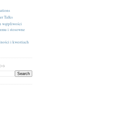
ations
er Talks
h wątpliwości
izmu i stosowne
ności i kwestiach
LOG