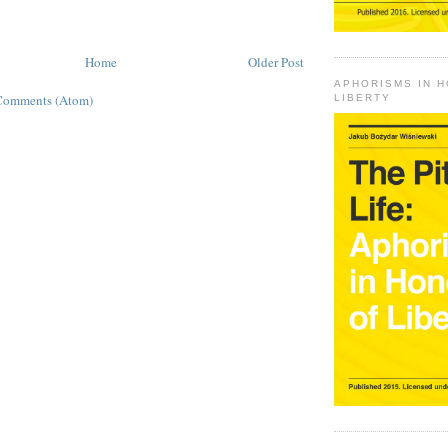
Home
Older Post
APHORISMS IN 
Comments (Atom)
LIBERTY