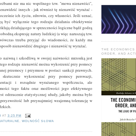
oźbami nie ma nic wspólnego tzw. "mowa nienawiści",
nawidzić innych - jak również tę nienawiść wyrażać -
ocześnie ich życiu, zdrowiu, czy własności. Jeśli uznać,
ą być wyłącznie tego rodzaju działania obiektywnie
wikłają działającego w sprzeczności logiczne bądź godzą
obodną ekspresję natury ludzkiej (a więc naruszają tzw.
 wówczas trzeba przyjąć do wiadomości, że każdy ma
posób nienawidzić drugiego i nienawiść tę wyrażać.
THE ECONOMICS
ORDER, AND ACT
o naiwną i szkodliwą w swojej naiwności mrzonką jest
 tego rodzaju nienawiść można wykorzenić przy pomocy
anej przemocy i przymusu w postaci sankcji prawnych.
 skutecznie wykorzeniać przy pomocy perswazji,
mentacji i rozsądnie wyrażanego współczucia, ale
mości tego faktu oraz możliwości jego efektywnego
st odrzucenie etatystycznej ułudy, jakoby można było
 przyzwoitość lub przynajmniej wzajemną tolerancję w
dzkich.
B
AT
3:25 PM
NATURALNE
,
WOLNOŚĆ SŁOWA