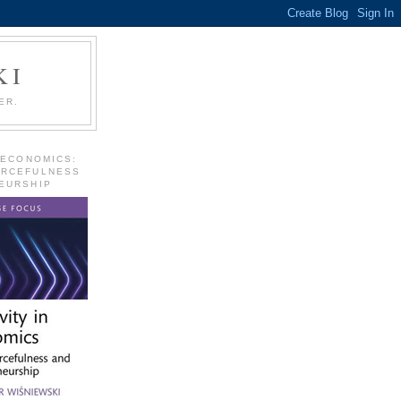
KI
ER.
 ECONOMICS:
URCEFULNESS
EURSHIP