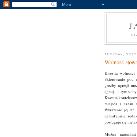
J
CI
TUESDAY, SEPT
Wolność słowa
Kwestia wolności 
Skierowanie pod 
groźby agresji mo
agresji, a tym sam
Kwestią kontekstową
miejsca i czasu 
Wyrażenie jej np. 
definitywnie, redu
posługuje się metaf
Można natomiast