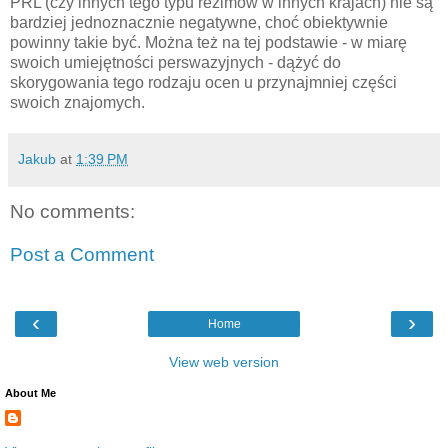
PRL (czy innych tego typu reżimów w innych krajach) nie są
bardziej jednoznacznie negatywne, choć obiektywnie
powinny takie być. Można też na tej podstawie - w miarę
swoich umiejętności perswazyjnych - dążyć do
skorygowania tego rodzaju ocen u przynajmniej części
swoich znajomych.
Jakub
at
1:39 PM
No comments:
Post a Comment
‹
›
Home
View web version
About Me