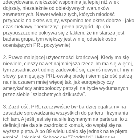
zdecydowana większość wspomina ją lepiej niż wiek
dojrzały, niezależnie od obiektywnych warunków
zewnętrznych. Nawet wielu z tych, których młodość
przypadła na okres wojny, wspomina ten okres dobrze - jako
czas ciekawy, "heroiczny", pełen przygód, itp. (To
przypuszczenie pokrywa się z faktem, że im starsza jest
badana grupa, tym większy jest w niej odsetek osób
oceniających PRL pozytywnie)
2. Prawo malejącej użyteczności krańcowej. Kiedy ma się
niewiele, cieszy nawet najmniejsza rzecz. Im ma się więcej,
tym zasadniczo trudniej zadowolić się czymś nowym. Innymi
słowy, pamiętający PRL-owską biedę i siermiężność patrzą
na nią czasem mniej więcej tak, jak europejscy czy
amerykańscy antropolodzy patrzyli na życie wydumanych
przez siebie "szlachetnych dzikusów".
3. Zazdrość. PRL rzeczywiście był bardziej egalitarny na
zasadzie sprowadzania wszystkich do parteru i trzymania
ich tam. A jeśli jest się na siłę trzymanym na parterze, to z
definicji nie da się zazdrościć komuś, kto wspiął się na
wyższe piętra. A po 89 wielu udało się jednak na te piętra
wspiąć. Jak pisali Schoeck w "Zazdrości" i Mises w