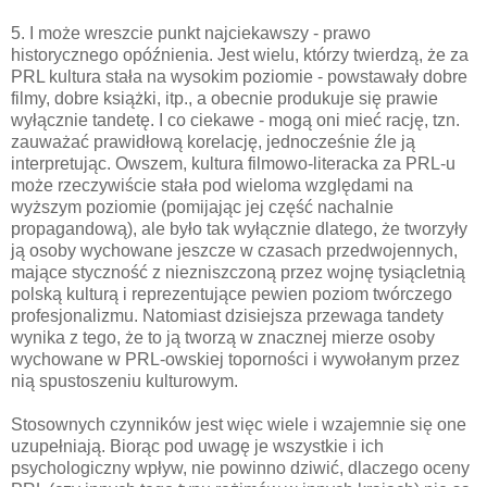
5. I może wreszcie punkt najciekawszy - prawo
historycznego opóźnienia. Jest wielu, którzy twierdzą, że za
PRL kultura stała na wysokim poziomie - powstawały dobre
filmy, dobre książki, itp., a obecnie produkuje się prawie
wyłącznie tandetę. I co ciekawe - mogą oni mieć rację, tzn.
zauważać prawidłową korelację, jednocześnie źle ją
interpretując. Owszem, kultura filmowo-literacka za PRL-u
może rzeczywiście stała pod wieloma względami na
wyższym poziomie (pomijając jej część nachalnie
propagandową), ale było tak wyłącznie dlatego, że tworzyły
ją osoby wychowane jeszcze w czasach przedwojennych,
mające styczność z niezniszczoną przez wojnę tysiącletnią
polską kulturą i reprezentujące pewien poziom twórczego
profesjonalizmu. Natomiast dzisiejsza przewaga tandety
wynika z tego, że to ją tworzą w znacznej mierze osoby
wychowane w PRL-owskiej toporności i wywołanym przez
nią spustoszeniu kulturowym.
Stosownych czynników jest więc wiele i wzajemnie się one
uzupełniają. Biorąc pod uwagę je wszystkie i ich
psychologiczny wpływ, nie powinno dziwić, dlaczego oceny