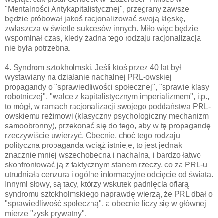
"Mentalności Antykapitalistycznej", przegrany zawsze
będzie próbował jakoś racjonalizować swoją klęskę,
zwłaszcza w świetle sukcesów innych. Miło więc będzie
wspominał czas, kiedy żadna tego rodzaju racjonalizacja
nie była potrzebna.
4. Syndrom sztokholmski. Jeśli ktoś przez 40 lat był
wystawiany na działanie nachalnej PRL-owskiej
propagandy o "sprawiedliwości społecznej", "sprawie klasy
robotniczej", "walce z kapitalistycznym imperializmem", itp.,
to mógł, w ramach racjonalizacji swojego poddaństwa PRL-
owskiemu reżimowi (klasyczny psychologiczny mechanizm
samoobronny), przekonać się do tego, aby w tę propagandę
rzeczywiście uwierzyć. Obecnie, choć tego rodzaju
polityczna propaganda wciąż istnieje, to jest jednak
znacznie mniej wszechobecna i nachalna, i bardzo łatwo
skonfrontować ją z faktycznym stanem rzeczy, co za PRL-u
utrudniała cenzura i ogólne informacyjne odcięcie od świata.
Innymi słowy, są tacy, którzy wskutek padnięcia ofiarą
syndromu sztokholmskiego naprawdę wierzą, że PRL dbał o
"sprawiedliwość społeczną", a obecnie liczy się w głównej
mierze "zysk prywatny".